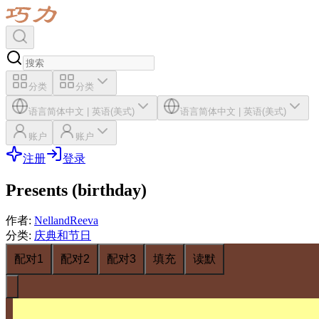
分类
分类
语言
简体中文
|
英语(美式)
语言
简体中文
|
英语(美式)
账户
账户
注册
登录
Presents (birthday)
作者
:
NellandReeva
分类
:
庆典和节日
配对1
配对2
配对3
填充
读默