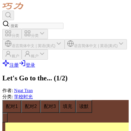
分类
分类
语言
简体中文
|
英语(美式)
语言
简体中文
|
英语(美式)
账户
账户
注册
登录
Let's Go to the... (1/2)
作者
:
Ngat Tran
分类
:
学校时光
配对1
配对2
配对3
填充
读默