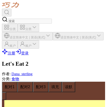
分类
分类
语言
简体中文
|
英语(美式)
语言
简体中文
|
英语(美式)
账户
账户
注册
登录
Let's Eat 2
作者
:
Dana_sterling
分类
:
食物
配对1
配对2
配对3
填充
读默