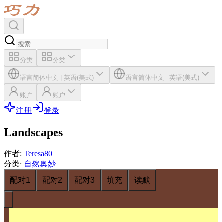
分类
分类
语言
简体中文
|
英语(美式)
语言
简体中文
|
英语(美式)
账户
账户
注册
登录
Landscapes
作者
:
Teresa80
分类
:
自然奥妙
配对1
配对2
配对3
填充
读默