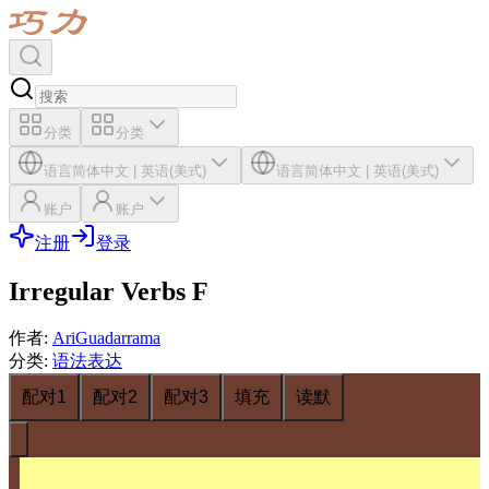
分类
分类
语言
简体中文
|
英语(美式)
语言
简体中文
|
英语(美式)
账户
账户
注册
登录
Irregular Verbs F
作者
:
AriGuadarrama
分类
:
语法表达
配对1
配对2
配对3
填充
读默