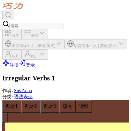
分类
分类
语言
简体中文
|
英语(美式)
语言
简体中文
|
英语(美式)
账户
账户
注册
登录
Irregular Verbs 1
作者
:
Sus Anna
分类
:
语法表达
配对1
配对2
配对3
填充
读默