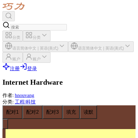
分类
分类
语言
简体中文
|
英语(美式)
语言
简体中文
|
英语(美式)
账户
账户
注册
登录
Internet Hardware
作者
:
hnouvang
分类
:
工程/科技
配对1
配对2
配对3
填充
读默