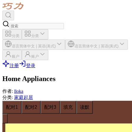
分类
分类
语言
简体中文
|
英语(美式)
语言
简体中文
|
英语(美式)
账户
账户
注册
登录
Home Appliances
作者
:
lloka
分类
:
家庭起居
配对1
配对2
配对3
填充
读默