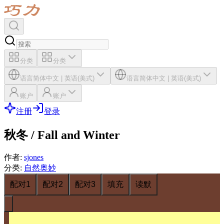
分类
分类
语言
简体中文
|
英语(美式)
语言
简体中文
|
英语(美式)
账户
账户
注册
登录
秋冬 / Fall and Winter
作者
:
sjones
分类
:
自然奥妙
配对1
配对2
配对3
填充
读默