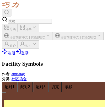
分类
分类
语言
简体中文
|
英语(美式)
语言
简体中文
|
英语(美式)
账户
账户
注册
登录
Facility Symbols
作者
:
amrfarag
分类
:
社区场合
配对1
配对2
配对3
填充
读默