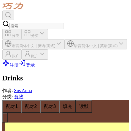
分类
分类
语言
简体中文
|
英语(美式)
语言
简体中文
|
英语(美式)
账户
账户
注册
登录
Drinks
作者
:
Sus Anna
分类
:
食物
配对1
配对2
配对3
填充
读默