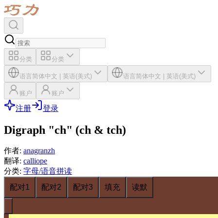
分类
分类
语言
简体中文
|
英语(美式)
语言
简体中文
|
英语(美式)
账户
账户
注册
登录
Digraph "ch" (ch & tch)
作者
:
anagranzh
翻译
:
calliope
分类
:
字母/语音拼读
配对1
配对2
配对3
填充
读默