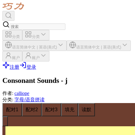
分类
分类
语言
简体中文
|
英语(美式)
语言
简体中文
|
英语(美式)
账户
账户
注册
登录
Consonant Sounds - j
作者
:
calliope
分类
:
字母/语音拼读
配对1
配对2
配对3
填充
读默