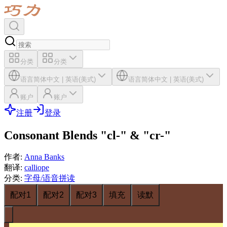
分类
分类
语言
简体中文
|
英语(美式)
语言
简体中文
|
英语(美式)
账户
账户
注册
登录
Consonant Blends "cl-" & "cr-"
作者
:
Anna Banks
翻译
:
calliope
分类
:
字母/语音拼读
配对1
配对2
配对3
填充
读默