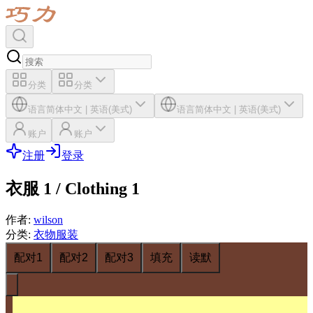
分类
分类
语言
简体中文
|
英语(美式)
语言
简体中文
|
英语(美式)
账户
账户
注册
登录
衣服 1 / Clothing 1
作者
:
wilson
分类
:
衣物服装
配对1
配对2
配对3
填充
读默