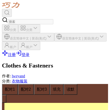
分类
分类
语言
简体中文
|
英语(美式)
语言
简体中文
|
英语(美式)
账户
账户
注册
登录
Clothes & Fasteners
作者
:
lweyand
分类
:
衣物服装
配对1
配对2
配对3
填充
读默