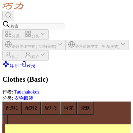
分类
分类
语言
简体中文
|
英语(美式)
语言
简体中文
|
英语(美式)
账户
账户
注册
登录
Clothes (Basic)
作者
:
Tatianakokoz
分类
:
衣物服装
配对1
配对2
配对3
填充
读默