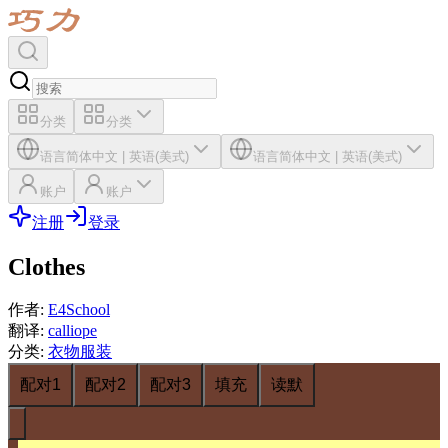
分类
分类
语言
简体中文
|
英语(美式)
语言
简体中文
|
英语(美式)
账户
账户
注册
登录
Clothes
作者
:
E4School
翻译
:
calliope
分类
:
衣物服装
配对1
配对2
配对3
填充
读默