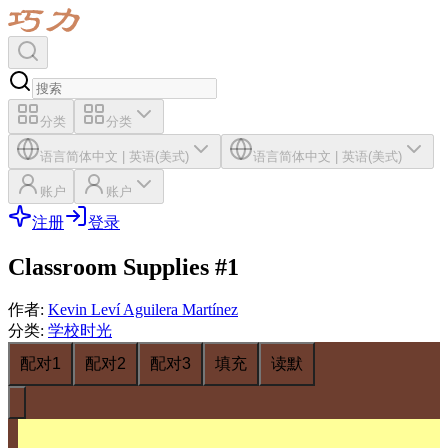
分类
分类
语言
简体中文
|
英语(美式)
语言
简体中文
|
英语(美式)
账户
账户
注册
登录
Classroom Supplies #1
作者
:
Kevin Leví Aguilera Martínez
分类
:
学校时光
配对1
配对2
配对3
填充
读默