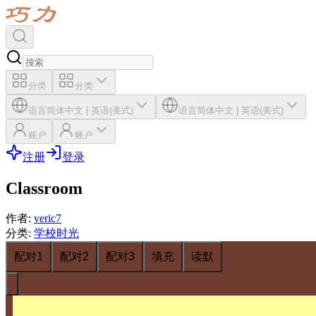
分类
分类
语言
简体中文
|
英语(美式)
语言
简体中文
|
英语(美式)
账户
账户
注册
登录
Classroom
作者
:
veric7
分类
:
学校时光
配对1
配对2
配对3
填充
读默