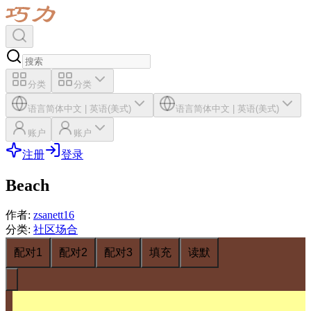
分类
分类
语言
简体中文
|
英语(美式)
语言
简体中文
|
英语(美式)
账户
账户
注册
登录
Beach
作者
:
zsanett16
分类
:
社区场合
配对1
配对2
配对3
填充
读默