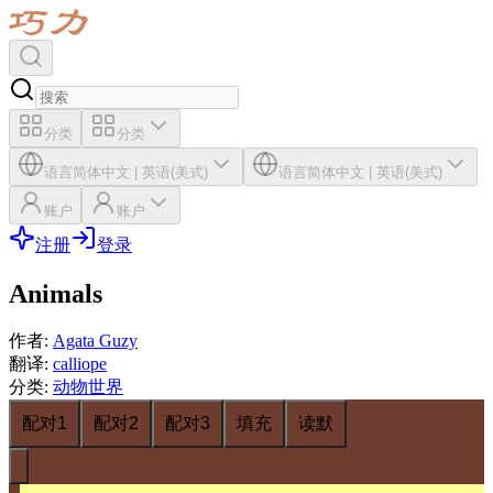
分类
分类
语言
简体中文
|
英语(美式)
语言
简体中文
|
英语(美式)
账户
账户
注册
登录
Animals
作者
:
Agata Guzy
翻译
:
calliope
分类
:
动物世界
配对1
配对2
配对3
填充
读默