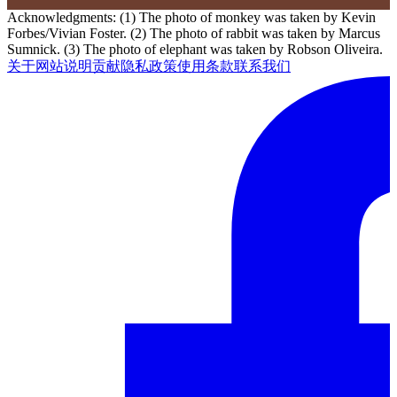
Acknowledgments: (1) The photo of monkey was taken by Kevin
Forbes/Vivian Foster. (2) The photo of rabbit was taken by Marcus
Sumnick. (3) The photo of elephant was taken by Robson Oliveira.
关于网站
说明
贡献
隐私政策
使用条款
联系我们