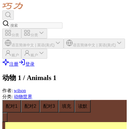
分类
分类
语言
简体中文
|
英语(美式)
语言
简体中文
|
英语(美式)
账户
账户
注册
登录
动物 1 / Animals 1
作者
:
wilson
分类
:
动物世界
配对1
配对2
配对3
填充
读默