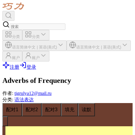
分类
分类
语言
简体中文
|
英语(美式)
语言
简体中文
|
英语(美式)
账户
账户
注册
登录
Adverbs of Frequency
作者
:
tigrulya12@mail.ru
分类
:
语法表达
配对1
配对2
配对3
填充
读默