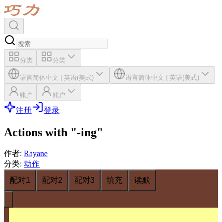
分类
分类
语言
简体中文
|
英语(美式)
语言
简体中文
|
英语(美式)
账户
账户
注册
登录
Actions with "-ing"
作者
:
Rayane
分类
:
动作
配对1
配对2
配对3
填充
读默