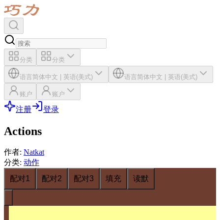
分类
分类
语言
简体中文
|
英语(美式)
语言
简体中文
|
英语(美式)
账户
账户
注册
登录
Actions
作者
:
Natkat
分类
:
动作
配对1
配对2
配对3
填充
读默