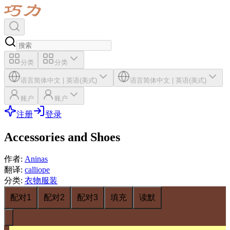
分类
分类
语言
简体中文
|
英语(美式)
语言
简体中文
|
英语(美式)
账户
账户
注册
登录
Accessories and Shoes
作者
:
Aninas
翻译
:
calliope
分类
:
衣物服装
配对1
配对2
配对3
填充
读默