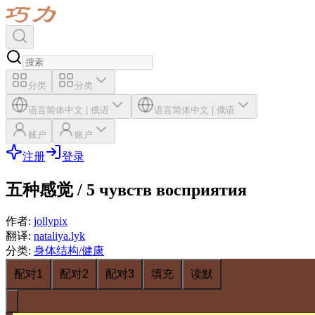
分类
分类
语言
简体中文
|
俄语
语言
简体中文
|
俄语
账户
账户
注册
登录
五种感觉 / 5 чувств восприятия
作者
:
jollypix
翻译
:
nataliya.lyk
分类
:
身体结构/健康
配对1
配对2
配对3
填充
读默