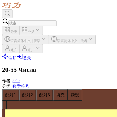
分类
分类
语言
简体中文
|
俄语
语言
简体中文
|
俄语
账户
账户
注册
登录
20-55 Числа
作者
:
dalia
分类
:
数学符号
配对1
配对2
配对3
填充
读默