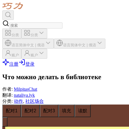
分类
分类
语言
简体中文
|
俄语
语言
简体中文
|
俄语
账户
账户
注册
登录
Что можно делать в библиотеке
作者
:
MilpitasChat
翻译
:
nataliya.lyk
分类
:
动作
,
社区场合
配对1
配对2
配对3
填充
读默