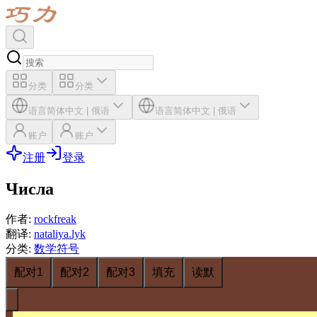
分类
分类
语言
简体中文
|
俄语
语言
简体中文
|
俄语
账户
账户
注册
登录
Числа
作者
:
rockfreak
翻译
:
nataliya.lyk
分类
:
数学符号
配对1
配对2
配对3
填充
读默