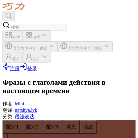
分类
分类
语言
简体中文
|
俄语
语言
简体中文
|
俄语
账户
账户
注册
登录
Фразы с глаголами действия в
настоящем времени
作者
:
Mini
翻译
:
nataliya.lyk
分类
:
语法表达
配对1
配对2
配对3
填充
读默