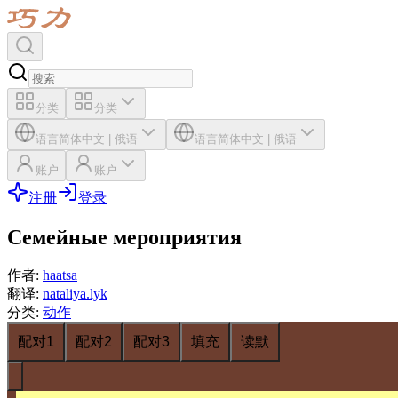
分类
分类
语言
简体中文
|
俄语
语言
简体中文
|
俄语
账户
账户
注册
登录
Семейные мероприятия
作者
:
haatsa
翻译
:
nataliya.lyk
分类
:
动作
配对1
配对2
配对3
填充
读默