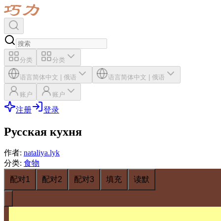
分类
分类
语言
简体中文
|
俄语
语言
简体中文
|
俄语
账户
账户
注册
登录
Русская кухня
作者
:
nataliya.lyk
分类
:
食物
配对1
配对2
配对3
填充
读默