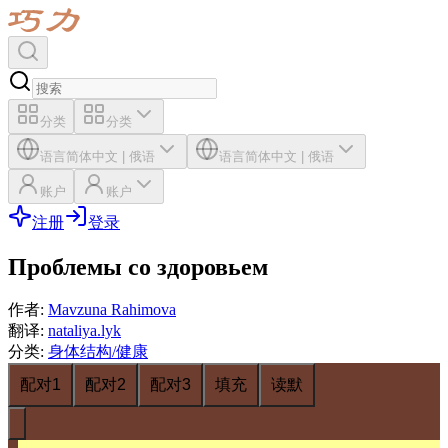
分类
分类
语言
简体中文
|
俄语
语言
简体中文
|
俄语
账户
账户
注册
登录
Проблемы со здоровьем
作者
:
Mavzuna Rahimova
翻译
:
nataliya.lyk
分类
:
身体结构/健康
配对1
配对2
配对3
填充
读默