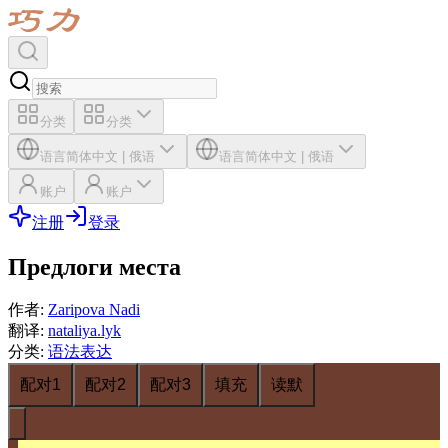
分类
分类
语言
简体中文
|
俄语
语言
简体中文
|
俄语
账户
账户
注册
登录
Предлоги места
作者
:
Zaripova Nadi
翻译
:
nataliya.lyk
分类
:
语法表达
配对1
配对2
配对3
填充
读默