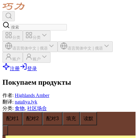
分类
分类
语言
简体中文
|
俄语
语言
简体中文
|
俄语
账户
账户
注册
登录
Покупаем продукты
作者
:
Highlands Amber
翻译
:
nataliya.lyk
分类
:
食物
,
社区场合
配对1
配对2
配对3
填充
读默