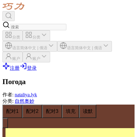
分类
分类
语言
简体中文
|
俄语
语言
简体中文
|
俄语
账户
账户
注册
登录
Погода
作者
:
nataliya.lyk
分类
:
自然奥妙
配对1
配对2
配对3
填充
读默