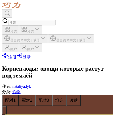
分类
分类
语言
简体中文
|
俄语
语言
简体中文
|
俄语
账户
账户
注册
登录
Корнеплоды: овощи которые растут
под землёй
作者
:
nataliya.lyk
分类
:
食物
配对1
配对2
配对3
填充
读默