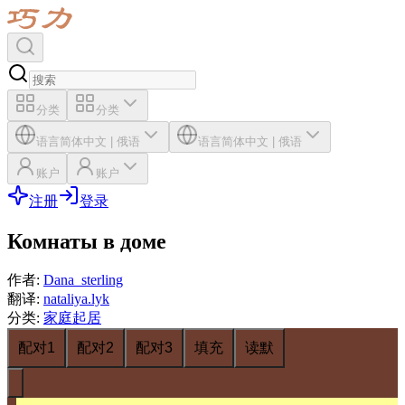
分类
分类
语言
简体中文
|
俄语
语言
简体中文
|
俄语
账户
账户
注册
登录
Комнаты в доме
作者
:
Dana_sterling
翻译
:
nataliya.lyk
分类
:
家庭起居
配对1
配对2
配对3
填充
读默