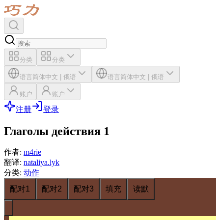
分类
分类
语言
简体中文
|
俄语
语言
简体中文
|
俄语
账户
账户
注册
登录
Глаголы действия 1
作者
:
m4rie
翻译
:
nataliya.lyk
分类
:
动作
配对1
配对2
配对3
填充
读默