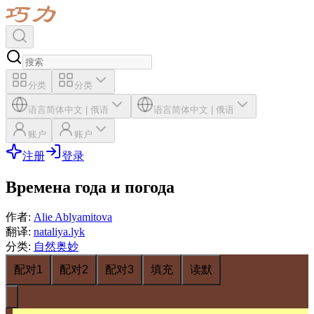
分类
分类
语言
简体中文
|
俄语
语言
简体中文
|
俄语
账户
账户
注册
登录
Времена года и погода
作者
:
Alie Ablyamitova
翻译
:
nataliya.lyk
分类
:
自然奥妙
配对1
配对2
配对3
填充
读默