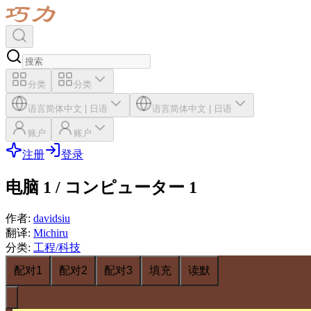
分类
分类
语言
简体中文
|
日语
语言
简体中文
|
日语
账户
账户
注册
登录
电脑 1 / コンピューター 1
作者
:
davidsiu
翻译
:
Michiru
分类
:
工程/科技
配对1
配对2
配对3
填充
读默