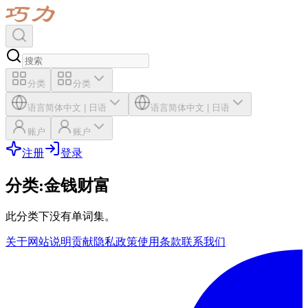
分类
分类
语言
简体中文
|
日语
语言
简体中文
|
日语
账户
账户
注册
登录
分类
:
金钱财富
此分类下没有单词集。
关于网站
说明
贡献
隐私政策
使用条款
联系我们