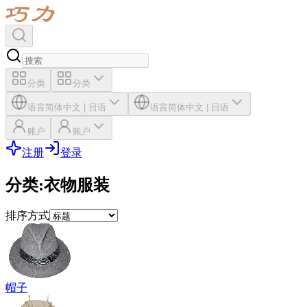
分类
分类
语言
简体中文
|
日语
语言
简体中文
|
日语
账户
账户
注册
登录
分类
:
衣物服装
排序方式
帽子