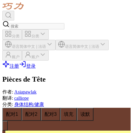
分类
分类
语言
简体中文
|
法语
语言
简体中文
|
法语
账户
账户
注册
登录
Pièces de Tête
作者
:
Asiapawlak
翻译
:
calliope
分类
:
身体结构/健康
配对1
配对2
配对3
填充
读默