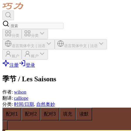
分类
分类
语言
简体中文
|
法语
语言
简体中文
|
法语
账户
账户
注册
登录
季节 / Les Saisons
作者
:
wilson
翻译
:
calliope
分类
:
时间/日期
,
自然奥妙
配对1
配对2
配对3
填充
读默