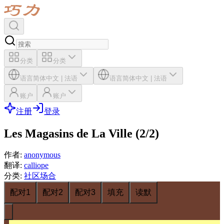
分类
分类
语言
简体中文
|
法语
语言
简体中文
|
法语
账户
账户
注册
登录
Les Magasins de La Ville (2/2)
作者
:
anonymous
翻译
:
calliope
分类
:
社区场合
配对1
配对2
配对3
填充
读默