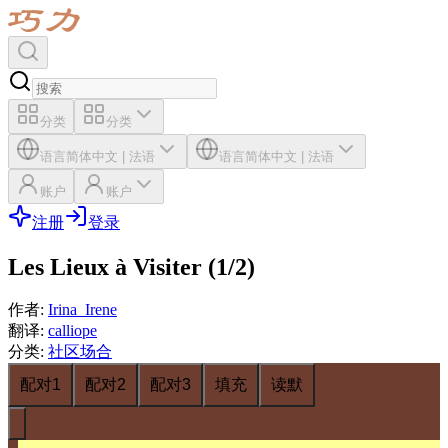
分类
分类
语言
简体中文
|
法语
语言
简体中文
|
法语
账户
账户
注册
登录
Les Lieux à Visiter (1/2)
作者
:
Irina_Irene
翻译
:
calliope
分类
:
社区场合
配对1
配对2
配对3
填充
读默