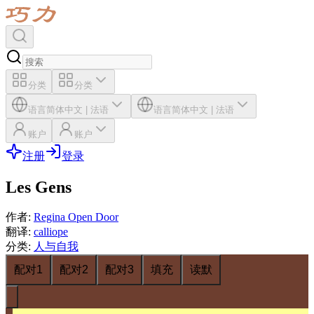
分类
分类
语言
简体中文
|
法语
语言
简体中文
|
法语
账户
账户
注册
登录
Les Gens
作者
:
Regina Open Door
翻译
:
calliope
分类
:
人与自我
配对1
配对2
配对3
填充
读默